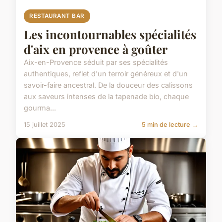
RESTAURANT BAR
Les incontournables spécialités
d'aix en provence à goûter
Aix-en-Provence séduit par ses spécialités
authentiques, reflet d'un terroir généreux et d'un
savoir-faire ancestral. De la douceur des calissons
aux saveurs intenses de la tapenade bio, chaque
gourma...
15 juillet 2025
5 min de lecture →