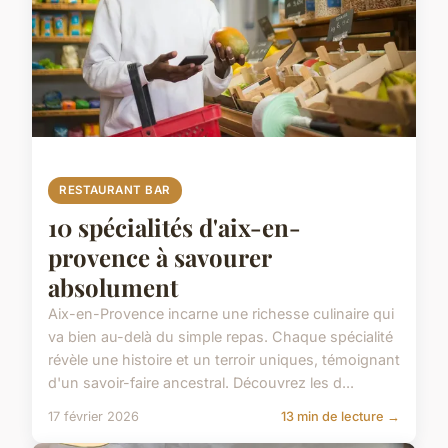
RESTAURANT BAR
10 spécialités d'aix-en-
provence à savourer
absolument
Aix-en-Provence incarne une richesse culinaire qui
va bien au-delà du simple repas. Chaque spécialité
révèle une histoire et un terroir uniques, témoignant
d'un savoir-faire ancestral. Découvrez les d...
17 février 2026
13 min de lecture →