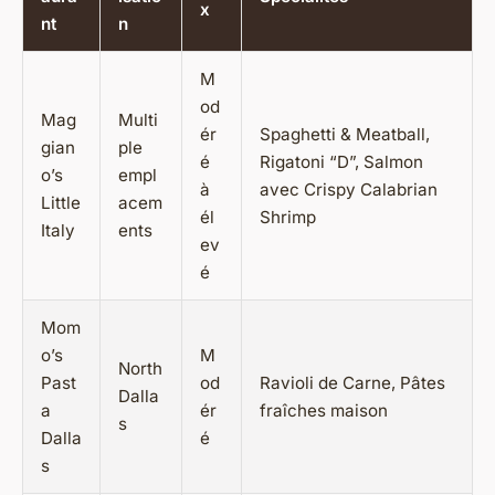
x
nt
n
M
od
Mag
Multi
ér
Spaghetti & Meatball,
gian
ple
é
Rigatoni “D”, Salmon
o’s
empl
à
avec Crispy Calabrian
Little
acem
él
Shrimp
Italy
ents
ev
é
Mom
o’s
M
North
Past
od
Ravioli de Carne, Pâtes
Dalla
a
ér
fraîches maison
s
Dalla
é
s