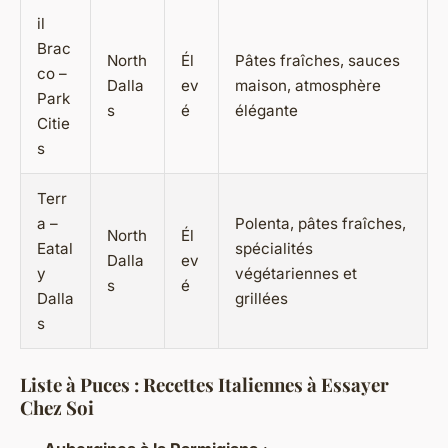
il
Brac
North
Él
Pâtes fraîches, sauces
co –
Dalla
ev
maison, atmosphère
Park
s
é
élégante
Citie
s
Terr
a –
Polenta, pâtes fraîches,
North
Él
Eatal
spécialités
Dalla
ev
y
végétariennes et
s
é
Dalla
grillées
s
Liste à Puces : Recettes Italiennes à Essayer
Chez Soi