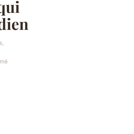
qui
dien
s,
ormé