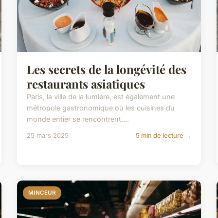
Les secrets de la longévité des
restaurants asiatiques
Paris, la ville de la lumière, est également une
métropole gastronomique où les cuisines du
monde entier se rencontrent....
25 mars 2025
5 min de lecture →
MINCEUR