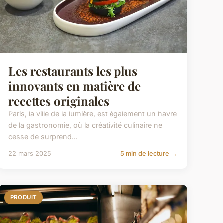
Les restaurants les plus
innovants en matière de
recettes originales
Paris, la ville de la lumière, est également un havre
de la gastronomie, où la créativité culinaire ne
cesse de surprend...
22 mars 2025
5 min de lecture →
PRODUIT