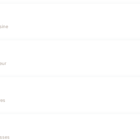
sine
eur
res
esses