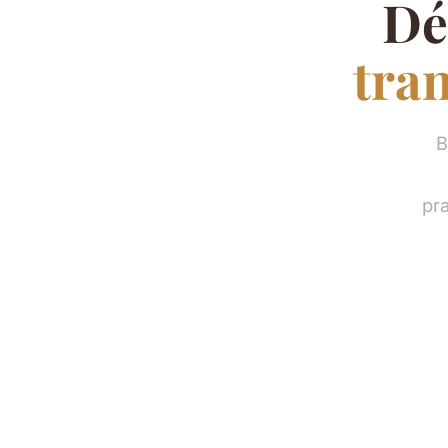
Dé
tra
B
pra