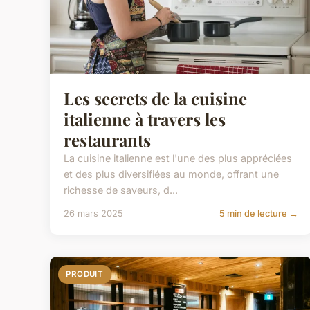
Les secrets de la cuisine
italienne à travers les
restaurants
La cuisine italienne est l'une des plus appréciées
et des plus diversifiées au monde, offrant une
richesse de saveurs, d...
26 mars 2025
5 min de lecture →
PRODUIT