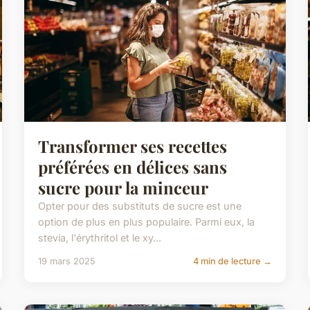
Transformer ses recettes
préférées en délices sans
sucre pour la minceur
Opter pour des substituts de sucre est une
option de plus en plus populaire. Parmi eux, la
stevia, l'érythritol et le xy...
19 mars 2025
4 min de lecture →