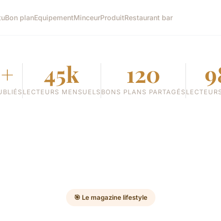
tu
Bon plan
Equipement
Minceur
Produit
Restaurant bar
0+
45k
120
9
UBLIÉS
LECTEURS MENSUELS
BONS PLANS PARTAGÉS
LECTEURS
🎯 Le magazine lifestyle