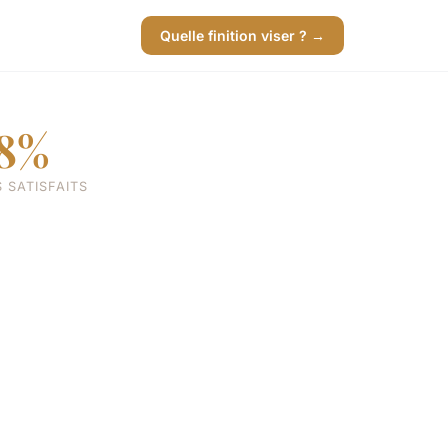
Quelle finition viser ? →
8%
 SATISFAITS