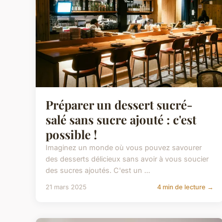
Préparer un dessert sucré-
salé sans sucre ajouté : c'est
possible !
Imaginez un monde où vous pouvez savourer
des desserts délicieux sans avoir à vous soucier
des sucres ajoutés. C'est un ...
21 mars 2025
4 min de lecture →