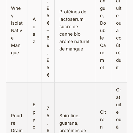
,
an
at
Whe
9
gu
uit
Protéines de
y
5
e,
e
A
lactosérum,
Isolat
€
Do
ou
c
sucre de
Nativ
–
ub
à
a
canne bio,
e
6
le
co
z
arôme naturel
Man
9
Ca
ût
de mangue
gue
,
ra
ré
9
m
du
5
el
it
€
Gr
at
E
uit
7
p
Cit
e
Poud
5
Spiruline,
y
ro
ou
re
,
guarana,
c
n
à
Drain
6
protéines de