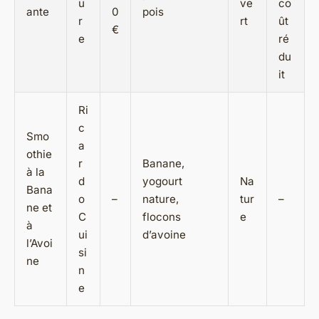
u
ve
co
ante
0
pois
r
rt
ût
€
e
ré
du
it
Ri
c
Smo
a
othie
r
Banane,
à la
d
yogourt
Na
Bana
o
–
nature,
tur
–
ne et
C
flocons
e
à
ui
d’avoine
l’Avoi
si
ne
n
e