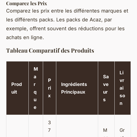
Comparez les Prix
Comparez les prix entre les différentes marques et
les différents packs. Les packs de Acaz, par
exemple, offrent souvent des réductions pour les
achats en ligne.
Tableau Comparatif des Produits
M
Li
a
Sa
P
vr
Prod
r
Ingrédients
ve
ri
ai
uit
q
Principaux
ur
x
so
u
s
n
e
3
7
M
Gr